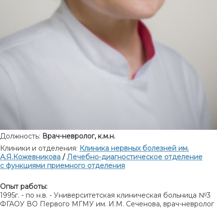
Должность:
Врач-невролог, к.м.н.
Клиники и отделения:
Клиника нервных болезней им.
А.Я.Кожевникова
/
Лечебно-диагностическое отделение
с функциями приемного отделения
Опыт работы:
1995г. - по н.в. - Университетская клиническая больница №3
ФГАОУ ВО Первого МГМУ им. И.М. Сеченова, врач-невролог