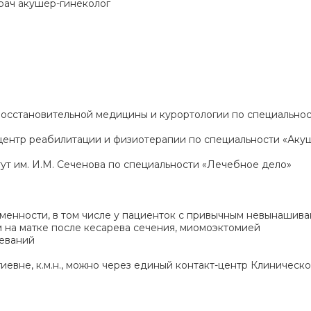
рач акушер-гинеколог
 восстановительной медицины и курортологии по специально
ый центр реабилитации и физиотерапии по специальности «Ак
ут им. И.М. Сеченова по специальности «Лечебное дело»
менности, в том числе у пациенток с привычным невынашив
м на матке после кесарева сечения, миомоэктомией
леваний
евне, к.м.н., можно через единый контакт-центр Клиническо