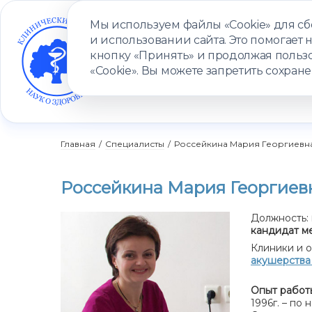
Мы используем файлы «Cookie» для с
и использовании сайта. Это помогает 
кнопку «Принять» и продолжая пользо
«Cookie». Вы можете запретить сохране
УСЛУГИ
ВРАЧИ
КЛИНИКИ
ПАЦИЕНТАМ
ПРОГ
Главная
/
Специалисты
/
Россейкина Мария Георгиевн
Россейкина Мария Георгиев
Должность:
кандидат м
Клиники и о
акушерства 
Опыт работ
1996г. – по