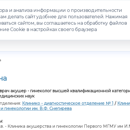
бора и анализа информации о производительности
нам делать сайт удобнее для пользователей. Нажимая
ЗАПИСАТЬС
ваться сайтом, вы соглашаетесь на обработку файлов
ние Cookie в настройках своего браузера
РАММЫ
ТЕЛЕМЕДИЦИНА
О ЦЕНТРЕ
КОНТАКТЫ
а
на
врач акушер - гинеколог высшей квалификационной категори
едицинских наук
тделения:
Клинико - диагностическое отделение № 1
/
Клини
и гинекологии им. В.Ф. Снегирева
ы:
 н.в. - Клиника акушерства и гинекологии Первого МГМУ им И.