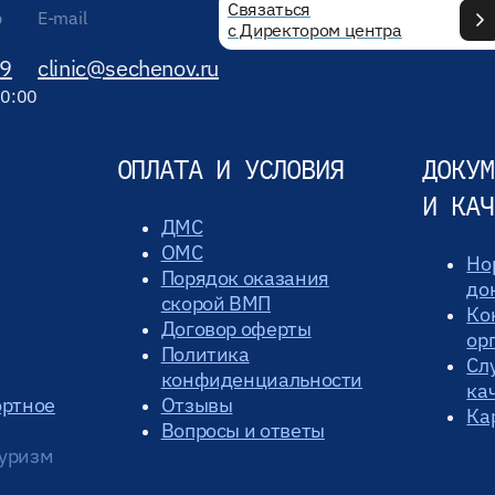
Связаться
р
E-mail
с Директором центра
89
clinic@sechenov.ru
20:00
ОПЛАТА И УСЛОВИЯ
ДОКУМ
И КАЧ
ДМС
ОМС
Но
Порядок оказания
до
скорой ВМП
Ко
Договор оферты
ор
Политика
Сл
конфиденциальности
ка
ортное
Отзывы
Ка
Вопросы и ответы
уризм