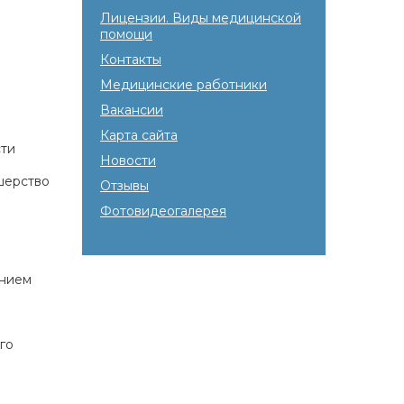
Лицензии. Виды медицинской
помощи
Контакты
Медицинские работники
Вакансии
Карта сайта
сти
Новости
ушерство
Отзывы
Фотовидеогалерея
анием
го