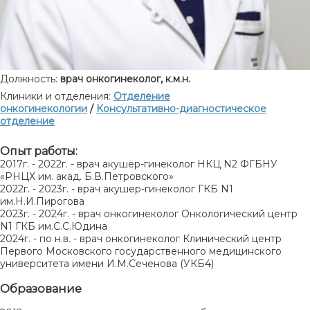
Должность:
врач онкогинеколог, к.м.н.
Клиники и отделения:
Отделение
онкогинекологии
/
Консультативно-диагностическое
отделение
Опыт работы:
2017г. - 2022г. - врач акушер-гинеколог НКЦ N2 ФГБНУ
«РНЦХ им. акад. Б.В.Петровского»
2022г. - 2023г. - врач акушер-гинеколог ГКБ N1
им.Н.И.Пирогова
2023г. - 2024г. - врач онкогинеколог Онкологический центр
N1 ГКБ им.С.С.Юдина
2024г. - по н.в. - врач онкогинеколог Клинический центр
Первого Московского государственного медицинского
университета имени И.М.Сеченова (УКБ4)
Образование