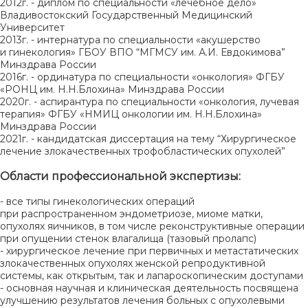
2012г. - диплом по специальности «лечебное дело»
Владивостокский Государственный Медицинский
Университет
2013г. - интернатура по специальности «акушерство
и гинекология» ГБОУ ВПО “МГМСУ им. А.И. Евдокимова”
Минздрава России
2016г. - ординатура по специальности «онкология» ФГБУ
«РОНЦ им. Н.Н.Блохина» Минздрава России
2020г. - аспирантура по специальности «онкология, лучевая
терапия» ФГБУ «НМИЦ онкологии им. Н.Н.Блохина»
Минздрава России
2021г. - кандидатская диссертация на тему “Хирургическое
лечение злокачественных трофобластических опухолей”
Области профессиональной экспертизы:
- все типы гинекологических операций
при распространенном эндометриозе, миоме матки,
опухолях яичников, в том числе реконструктивные операции
при опущении стенок влагалища (тазовый пролапс)
- хирургическое лечение при первичных и метастатических
злокачественных опухолях женской репродуктивной
системы, как открытым, так и лапароскопическим доступами
- основная научная и клиническая деятельность посвящена
улучшению результатов лечения больных с опухолевыми