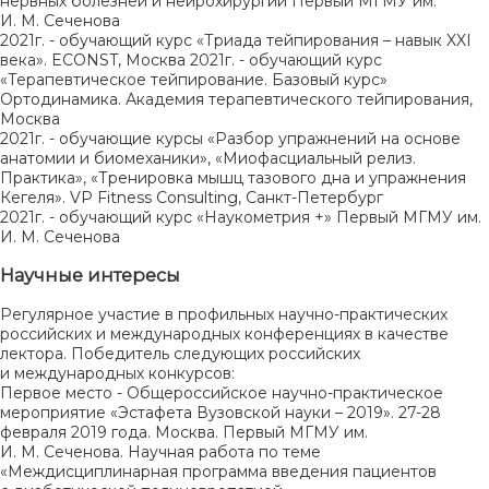
нервных болезней и нейрохирургии Первый МГМУ им.
И. М. Сеченова
2021г. - обучающий курс «Триада тейпирования – навык XXI
века». ECONST, Москва 2021г. - обучающий курс
«Терапевтическое тейпирование. Базовый курс»
Ортодинамика. Академия терапевтического тейпирования,
Москва
2021г. - обучающие курсы «Разбор упражнений на основе
анатомии и биомеханики», «Миофасциальный релиз.
Практика», «Тренировка мышц тазового дна и упражнения
Кегеля». VP Fitness Consulting, Санкт-Петербург
2021г. - обучающий курс «Наукометрия +» Первый МГМУ им.
И. М. Сеченова
Научные интересы
Регулярное участие в профильных научно-практических
российских и международных конференциях в качестве
лектора. Победитель следующих российских
и международных конкурсов:
Первое место - Общероссийское научно-практическое
мероприятие «Эстафета Вузовской науки – 2019». 27-28
февраля 2019 года. Москва. Первый МГМУ им.
И. М. Сеченова. Научная работа по теме
«Междисциплинарная программа введения пациентов