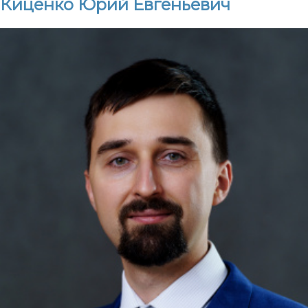
Киценко Юрий Евгеньевич