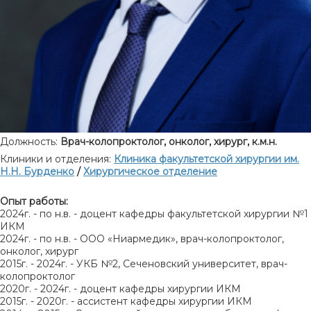
Должность:
Врач-колопроктолог, онколог, хирург, к.м.н.
Клиники и отделения:
Клиника факультетской хирургии им.
Н.Н. Бурденко
/
Хирургическое отделение
Опыт работы:
2024г. - по н.в. - доцент кафедры факультетской хирургии №1
ИКМ
2024г. - по н.в. - ООО «Ниармедик», врач-колопроктолог,
онколог, хирург
2015г. - 2024г. - УКБ №2, Сеченовский университет, врач-
колопроктолог
2020г. - 2024г. - доцент кафедры хирургии ИКМ
2015г. - 2020г. - ассистент кафедры хирургии ИКМ