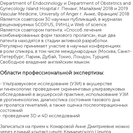
Department of Endocrinology и Department of Obstetrics and
Gynecology Island Hospital г. Пенанг, Малайзия/ 2018 и 2019
Vascular Medicine, University of Anger г. Анже, Франция/ 2018
Является соавтором 30 научных публикаций, в журналах
рецензируемых SCOPUS, РИНЦ и Web of science.
Является соавтором патента: «Способ лечения
комбинированных форм тазового пролапса», еще два
патента находятся в стадии активной разработки.
Регулярно принимает участие в научных конференциях
в роли спикера, в том числе международных (Москва, Санкт-
Петербург, Париж, Дубай, Токио, Лондон, Турция).
Свободное владение английским языком.
Области профессиональной экспертизы:
- Ультразвуковое исследование (УЗИ) в акушерстве
и гинекологии: проведение скрининговых ультразвуковых
обследований в акушерской практике, использование УЗИ
в урогинекологии, диагностика состояния тазового дна
и пролапса гениталий, а также оценка послеоперационных
состояний
- проведение 3D и 4D исследований
Записаться на прием к Комаровой Анне Дмитриевне можно
через единый контакт-центр Клинического Центра