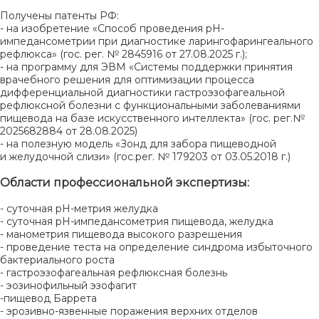
Получены патенты РФ:
- на изобретение «Способ проведения рН-
импедансометрии при диагностике ларингофарингеального
рефлюкса» (гос. рег. № 2845916 от 27.08.2025 г.);
- на программу для ЭВМ «Системы поддержки принятия
врачебного решения для оптимизации процесса
дифференциальной диагностики гастроэзофагеальной
рефлюксной болезни с функциональными заболеваниями
пищевода на базе искусственного интеллекта» (гос. рег.№
2025682884 от 28.08.2025)
- на полезную модель «Зонд для забора пищеводной
и желудочной слизи» (гос.рег. № 179203 от 03.05.2018 г.)
Области профессиональной экспертизы:
- суточная рН-метрия желудка
- суточная рН-импедансометрия пищевода, желудка
- манометрия пищевода высокого разрешения
- проведение теста на определение синдрома избыточного
бактериального роста
- гастроэзофагеальная рефлюксная болезнь
- эозинофильный эзофагит
-пищевод Баррета
- эрозивно-язвенные поражения верхних отделов