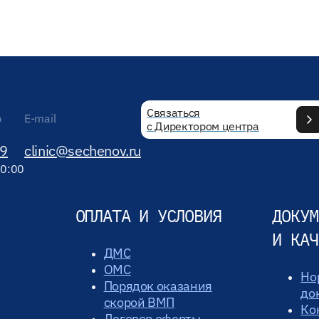
Связаться
р
E-mail
с Директором центра
89
clinic@sechenov.ru
20:00
ОПЛАТА И УСЛОВИЯ
ДОКУМ
И КАЧ
ДМС
ОМС
Но
Порядок оказания
до
скорой ВМП
Ко
Договор оферты