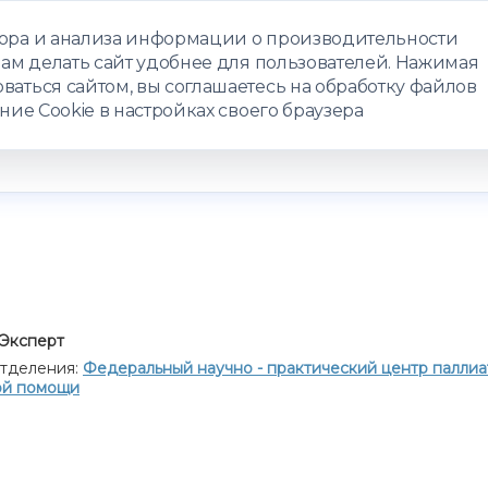
бора и анализа информации о производительности
нам делать сайт удобнее для пользователей. Нажимая
ЗАПИСАТЬС
ваться сайтом, вы соглашаетесь на обработку файлов
ние Cookie в настройках своего браузера
РАММЫ
ТЕЛЕМЕДИЦИНА
О ЦЕНТРЕ
КОНТАКТЫ
Эксперт
тделения:
Федеральный научно - практический центр палли
ой помощи