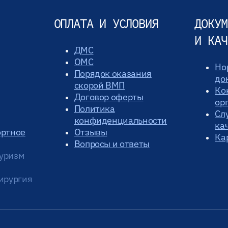
ОПЛАТА И УСЛОВИЯ
ДОКУМ
И КАЧ
ДМС
ОМС
Но
Порядок оказания
до
скорой ВМП
Ко
Договор оферты
ор
Политика
Сл
конфиденциальности
ка
ортное
Отзывы
Ка
Вопросы и ответы
уризм
ирургия