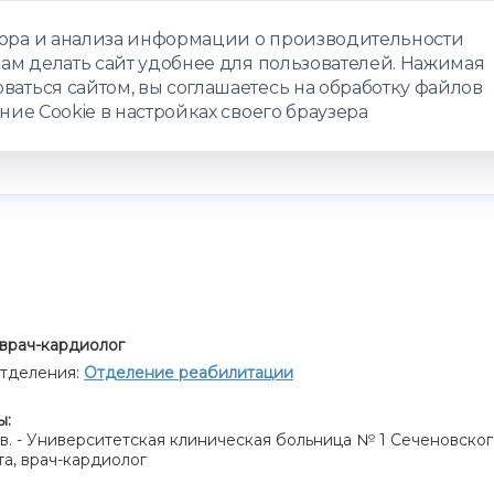
бора и анализа информации о производительности
нам делать сайт удобнее для пользователей. Нажимая
ЗАПИСАТЬС
ваться сайтом, вы соглашаетесь на обработку файлов
ние Cookie в настройках своего браузера
РАММЫ
ТЕЛЕМЕДИЦИНА
О ЦЕНТРЕ
КОНТАКТЫ
врач-кардиолог
тделения:
Отделение реабилитации
ы:
 н.в. - Университетская клиническая больница № 1 Сеченовско
а, врач-кардиолог