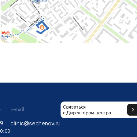
Связаться
р
E-mail
с Директором центра
89
clinic@sechenov.ru
20:00