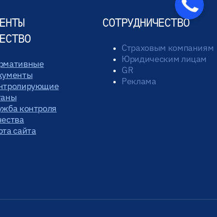
ЕНТЫ
СОТРУДНИЧЕСТВО
ЕСТВО
Страховым компаниям
Юридическим лицам
рмативные
GR
кументы
Реклама
нтролирующие
ганы
ужба контроля
чества
рта сайта