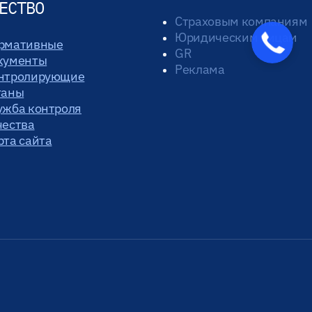
ЕСТВО
Страховым компаниям
Юридическим лицам
Закажите
рмативные
звонок
GR
кументы
Реклама
нтролирующие
ганы
ужба контроля
чества
рта сайта