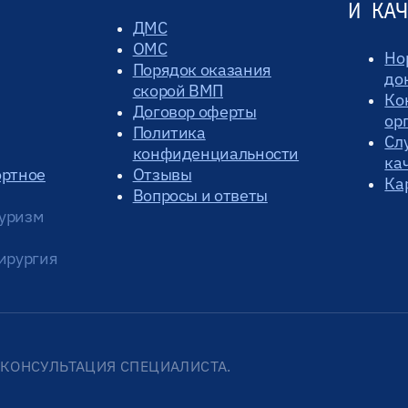
И КАЧ
ДМС
ОМС
Но
Порядок оказания
до
скорой ВМП
Ко
Договор оферты
ор
Политика
Сл
конфиденциальности
ка
ортное
Отзывы
Ка
Вопросы и ответы
уризм
ирургия
КОНСУЛЬТАЦИЯ СПЕЦИАЛИСТА.