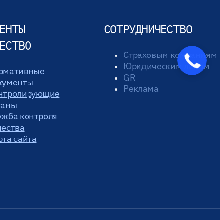
ЕНТЫ
СОТРУДНИЧЕСТВО
ЕСТВО
Страховым компаниям
Юридическим лицам
рмативные
GR
кументы
Реклама
нтролирующие
ганы
ужба контроля
чества
рта сайта