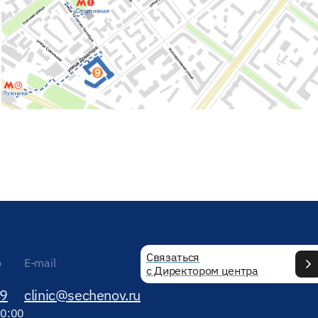
Связаться
р
E-mail
с Директором центра
89
clinic@sechenov.ru
20:00