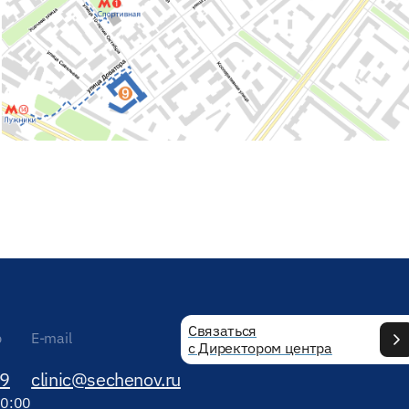
Связаться
р
E-mail
с Директором центра
89
clinic@sechenov.ru
20:00