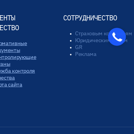
ЕНТЫ
СОТРУДНИЧЕСТВО
ЕСТВО
Страховым компаниям
Юридическим лицам
рмативные
GR
кументы
Реклама
нтролирующие
ганы
ужба контроля
чества
рта сайта