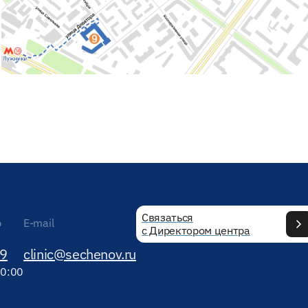
Связаться
р
E-mail
с Директором центра
89
clinic@sechenov.ru
20:00