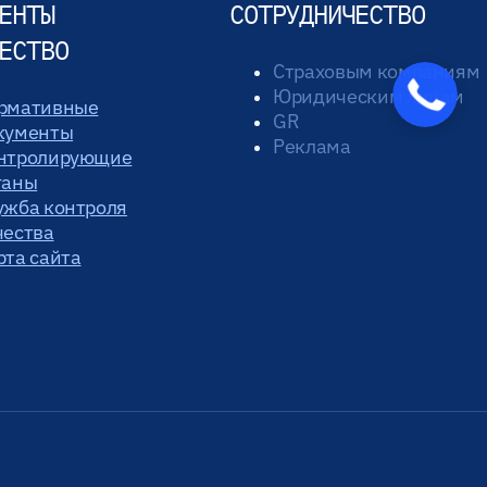
ЕНТЫ
СОТРУДНИЧЕСТВО
ЕСТВО
Страховым компаниям
Юридическим лицам
рмативные
GR
кументы
Реклама
нтролирующие
ганы
ужба контроля
чества
рта сайта