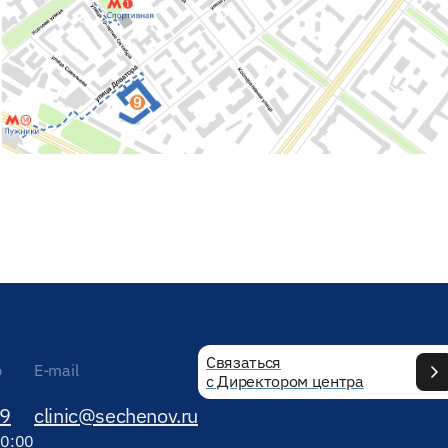
Связаться
р
E-mail
с Директором центра
89
clinic@sechenov.ru
20:00