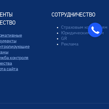
ЕНТЫ
СОТРУДНИЧЕСТВО
ЕСТВО
Страховым компаниям
Юридическим лицам
рмативные
GR
кументы
Реклама
нтролирующие
ганы
ужба контроля
чества
рта сайта