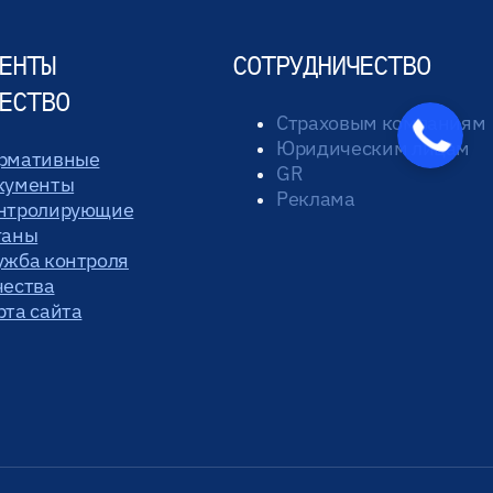
ЕНТЫ
СОТРУДНИЧЕСТВО
ЕСТВО
Страховым компаниям
Закажите
Юридическим лицам
звонок
рмативные
GR
кументы
Реклама
нтролирующие
ганы
ужба контроля
чества
рта сайта