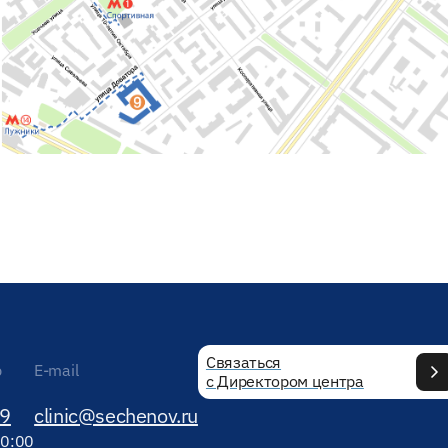
Связаться
р
E-mail
с Директором центра
89
clinic@sechenov.ru
20:00