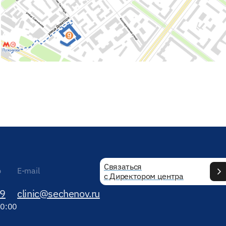
Связаться
р
E-mail
с Директором центра
89
clinic@sechenov.ru
20:00