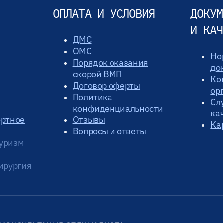
ОПЛАТА И УСЛОВИЯ
ДОКУМ
И КАЧ
ДМС
ОМС
Но
Порядок оказания
до
скорой ВМП
Ко
Договор оферты
ор
Политика
Сл
конфиденциальности
ка
ортное
Отзывы
Ка
Вопросы и ответы
уризм
ирургия