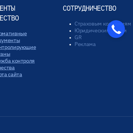
ЕНТЫ
СОТРУДНИЧЕСТВО
ЕСТВО
Страховым компаниям
Юридическим лицам
рмативные
GR
кументы
Реклама
нтролирующие
ганы
ужба контроля
чества
рта сайта