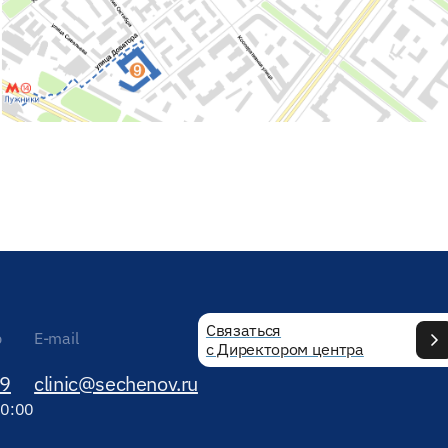
Связаться
р
E-mail
с Директором центра
89
clinic@sechenov.ru
20:00