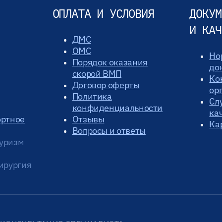
ОПЛАТА И УСЛОВИЯ
ДОКУМ
И КАЧ
ДМС
ОМС
Но
Порядок оказания
до
скорой ВМП
Ко
Договор оферты
ор
Политика
Сл
конфиденциальности
ка
ортное
Отзывы
Ка
Вопросы и ответы
уризм
ирургия