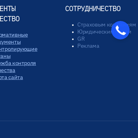
ЕНТЫ
СОТРУДНИЧЕСТВО
ЕСТВО
Страховым компаниям
Юридическим лицам
рмативные
GR
кументы
Реклама
нтролирующие
ганы
ужба контроля
чества
рта сайта