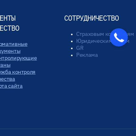
ЕНТЫ
СОТРУДНИЧЕСТВО
ЕСТВО
Страховым компаниям
Закажите
Юридическим лицам
звонок
рмативные
GR
кументы
Реклама
нтролирующие
ганы
ужба контроля
чества
рта сайта