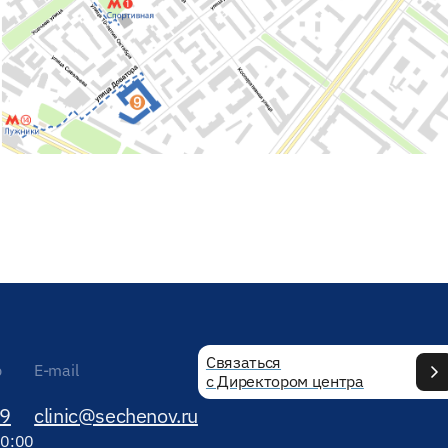
Связаться
р
E-mail
с Директором центра
89
clinic@sechenov.ru
20:00