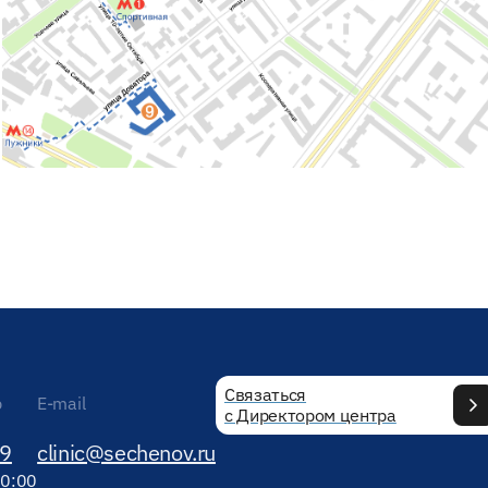
Связаться
р
E-mail
с Директором центра
89
clinic@sechenov.ru
20:00