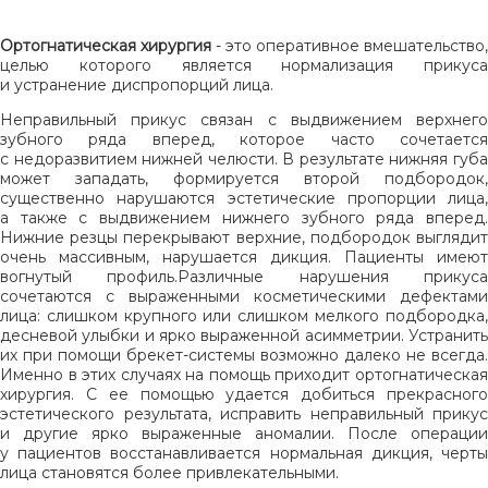
Ортогнатическая хирургия
- это оперативное вмешательство,
целью которого является нормализация прикуса
и устранение диспропорций лица.
Неправильный прикус связан с выдвижением верхнего
зубного ряда вперед, которое часто сочетается
с недоразвитием нижней челюсти. В результате нижняя губа
может западать, формируется второй подбородок,
существенно нарушаются эстетические пропорции лица,
а также с выдвижением нижнего зубного ряда вперед.
Нижние резцы перекрывают верхние, подбородок выглядит
очень массивным, нарушается дикция. Пациенты имеют
вогнутый профиль.Различные нарушения прикуса
сочетаются с выраженными косметическими дефектами
лица: слишком крупного или слишком мелкого подбородка,
десневой улыбки и ярко выраженной асимметрии. Устранить
их при помощи брекет-системы возможно далеко не всегда.
Именно в этих случаях на помощь приходит ортогнатическая
хирургия. С ее помощью удается добиться прекрасного
эстетического результата, исправить неправильный прикус
и другие ярко выраженные аномалии. После операции
у пациентов восстанавливается нормальная дикция, черты
лица становятся более привлекательными.