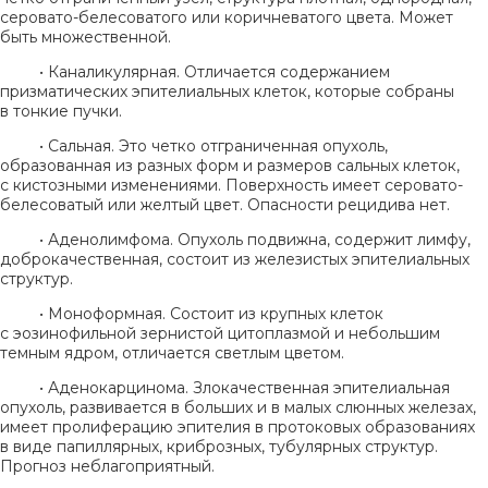
серовато-белесоватого или коричневатого цвета. Может
быть множественной.
• Каналикулярная. Отличается содержанием
призматических эпителиальных клеток, которые собраны
в тонкие пучки.
• Сальная. Это четко отграниченная опухоль,
образованная из разных форм и размеров сальных клеток,
с кистозными изменениями. Поверхность имеет серовато-
белесоватый или желтый цвет. Опасности рецидива нет.
• Аденолимфома. Опухоль подвижна, содержит лимфу,
доброкачественная, состоит из железистых эпителиальных
структур.
• Моноформная. Состоит из крупных клеток
с эозинофильной зернистой цитоплазмой и небольшим
темным ядром, отличается светлым цветом.
• Аденокарцинома. Злокачественная эпителиальная
опухоль, развивается в больших и в малых слюнных железах,
имеет пролиферацию эпителия в протоковых образованиях
в виде папиллярных, криброзных, тубулярных структур.
Прогноз неблагоприятный.