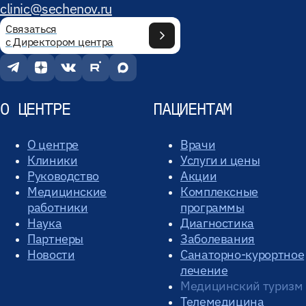
clinic@sechenov.ru
Связаться
с Директором центра
О ЦЕНТРЕ
ПАЦИЕНТАМ
О центре
Врачи
Клиники
Услуги и цены
Руководство
Акции
Медицинские
Комплексные
работники
программы
Наука
Диагностика
Партнеры
Заболевания
Новости
Санаторно-курортное
лечение
Медицинский туризм
Телемедицина