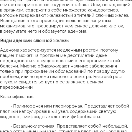
считается пристрастие к курению табака. Дым, попадающий
в организм, содержит в себе множество канцерогенов,
которые повреждают железистый эпителий слюнных желез.
Вследствие этого происходит включение защитных
механизмов, что провоцирует усиленное деление клеток,
в результате чего и образуется аденома.
Виды аденомы слюнной железы
Аденома характеризуется медленным ростом, поэтому
пациент может на протяжение десятилетий даже
не догадываться о существовании в его организме этой
болезни. Многие обнаруживают наличие заболевания
только при прохождении обследований по поводу других
проблем, или во время планового осмотра. Быстрый рост
опухоли свидетельствует о ее злокачественном
перерождении.
Классификация:
• Полиморфная или плеоморфная. Представляет собой
плотный капсулированный узел, содержащий светлую
жидкость, лимфоидные клетки и фибробласты.
• Базальноклеточная. Представляет собой небольшой,
четко отграниченный узел, структура плотная, однородная,