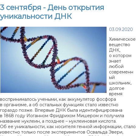
3 сентября - День открытия
уникальности ДНК
03.09.2020
Химическое
вещество
ДНК,
о котором
знает
любой
современн
ый
школьник,
долгое
время
воспринималось учеными, как аккумулятор фосфора
в организме, а об остальных функциях стало известно
гораздо позже. Впервые ДНК была идентифицирована
в 1868 году Иоганном Фридрихом Мишером и получила
название нуклеин, а позднее – нуклеиновая кислота.
Об ее уникальности, как носителя генной информации, стало
известно только после экспериментов Освальда Эвери,