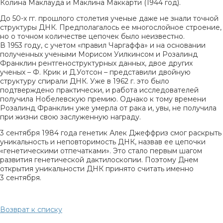
Колина Маклауда и Маклина Маккарти (1944 год).
До 50-х гг. прошлого столетия ученые даже не знали точной
структуры ДНК. Предполагалось ее многослойное строение,
но о точном количестве цепочек было неизвестно.
В 1953 году, с учетом «правил Чаргаффа» и на основании
полученных учеными Морисом Уилкинсом и Розалинд
Франклин рентгеноструктурных данных, двое других
ученых – Ф. Крик и Д.Уотсон – представили двойную
структуру спирали ДНК. Уже в 1962 г. это было
подтверждено практически, и работа исследователей
получила Нобелевскую премию. Однако к тому времени
Розалинд Франклин уже умерла от рака и, увы, не получила
при жизни свою заслуженную награду.
3 сентября 1984 года генетик Алек Джеффриз смог раскрыть
уникальность и неповторимость ДНК, назвав ее цепочки
«генетическими отпечатками». Это стало первым шагом
развития генетической дактилоскопии. Поэтому Днем
открытия уникальности ДНК принято считать именно
3 сентября.
Возврат к списку