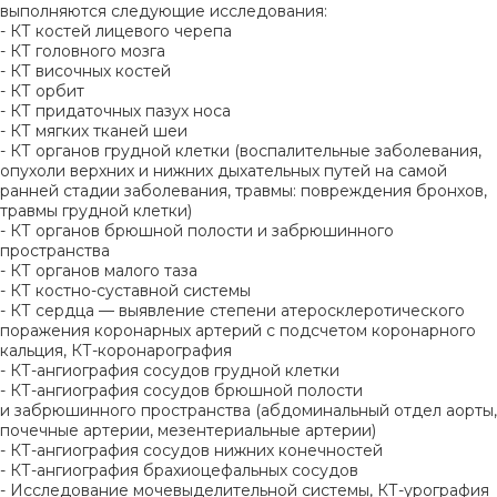
выполняются следующие исследования:
- КТ костей лицевого черепа
- КТ головного мозга
- КТ височных костей
- КТ орбит
- КТ придаточных пазух носа
- КТ мягких тканей шеи
- КТ органов грудной клетки (воспалительные заболевания,
опухоли верхних и нижних дыхательных путей на самой
ранней стадии заболевания, травмы: повреждения бронхов,
травмы грудной клетки)
- КТ органов брюшной полости и забрюшинного
пространства
- КТ органов малого таза
- КТ костно-суставной системы
- КТ сердца — выявление степени атеросклеротического
поражения коронарных артерий с подсчетом коронарного
кальция, КТ-коронарография
- КТ-ангиография сосудов грудной клетки
- КТ-ангиография сосудов брюшной полости
и забрюшинного пространства (абдоминальный отдел аорты,
почечные артерии, мезентериальные артерии)
- КТ-ангиография сосудов нижних конечностей
- КТ-ангиография брахиоцефальных сосудов
- Исследование мочевыделительной системы, КТ-урография