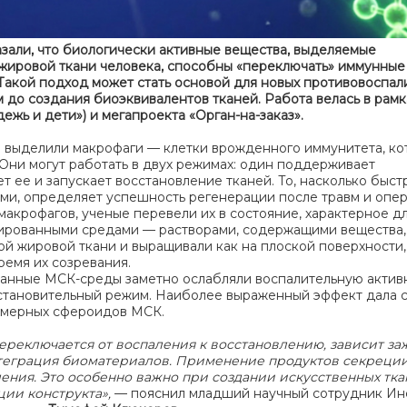
зали, что биологически активные вещества, выделяемые
жировой ткани человека, способны «переключать» иммунные
Такой подход может стать основой для новых противовоспал
 до создания биоэквивалентов тканей. Работа велась в рамк
жь и дети») и мегапроекта «Орган-на-заказ».
 выделили макрофаги — клетки врожденного иммунитета, к
Они могут работать в двух режимах: один поддерживает
 ее и запускает восстановление тканей. То, насколько быст
ми, определяет успешность регенерации после травм и опер
макрофагов, ученые перевели их в состояние, характерное д
нированными средами — растворами, содержащими вещества,
й жировой ткани и выращивали как на плоской поверхности,
ремя их созревания.
анные МСК-среды заметно ослабляли воспалительную актив
сстановительный режим. Наиболее выраженный эффект дала с
ехмерных сфероидов МСК.
переключается от воспаления к восстановлению, зависит з
интеграция биоматериалов. Применение продуктов секреци
ния. Это особенно важно при создании искусственных ткан
ии конструкта»,
— пояснил младший научный сотрудник Ин