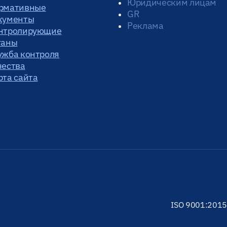
Юридическим лицам
рмативные
GR
кументы
Реклама
нтролирующие
ганы
ужба контроля
чества
рта сайта
ISO 9001:2015