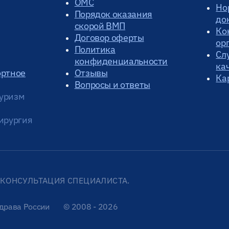
ОМС
Но
Порядок оказания
до
скорой ВМП
Ко
Договор оферты
ор
Политика
Сл
конфиденциальности
ка
ортное
Отзывы
Ка
Вопросы и ответы
уризм
ирургия
КОНСУЛЬТАЦИЯ СПЕЦИАЛИСТА.
драва России
© 2008 - 2026