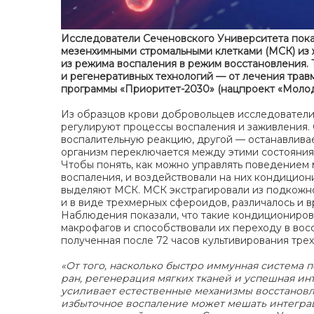
Исследователи Сеченовского Университета пока
мезенхимными стромальными клетками (МСК) из 
из режима воспаления в режим восстановления. 
и регенеративных технологий — от лечения травм
программы «Приоритет-2030» (нацпроект «Молоде
Из образцов крови добровольцев исследователи
регулируют процессы воспаления и заживления. 
воспалительную реакцию, другой — останавливает
организм переключается между этими состояния
Чтобы понять, как можно управлять поведением 
воспаления, и воздействовали на них кондицио
выделяют МСК. МСК экстрагировали из подкожно
и в виде трехмерных сфероидов, различалось и в
Наблюдения показали, что такие кондициониров
макрофагов и способствовали их переходу в во
полученная после 72 часов культивирования тр
«От того, насколько быстро иммунная система 
ран, регенерация мягких тканей и успешная 
усиливает естественные механизмы восстановле
избыточное воспаление может мешать интеграц