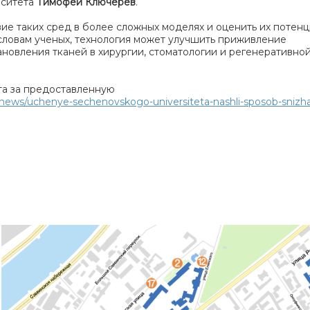
рситета
Тимофей Ключерев
.
е таких сред в более сложных моделях и оценить их потенц
словам ученых, технология может улучшить приживление
новления тканей в хирургии, стоматологии и регенеративно
та за предоставленную
news/uchenye-sechenovskogo-universiteta-nashli-sposob-snizhat