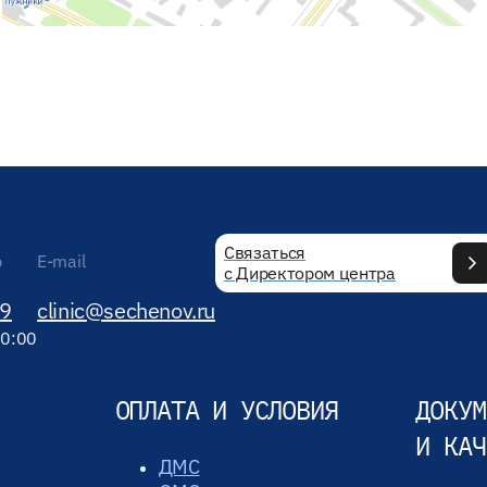
Связаться
р
E-mail
с Директором центра
89
clinic@sechenov.ru
20:00
ОПЛАТА И УСЛОВИЯ
ДОКУМ
И КАЧ
ДМС