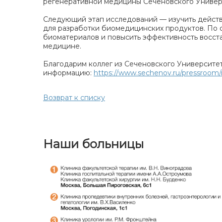
регенеративной медицины Сеченовского Униве
Следующий этап исследований — изучить действи
для разработки биомедицинских продуктов. По 
биоматериалов и повысить эффективность восста
медицине.
Благодарим коллег из Сеченовского Университе
информацию:
https://www.sechenov.ru/pressroom/
Возврат к списку
Наши больницы