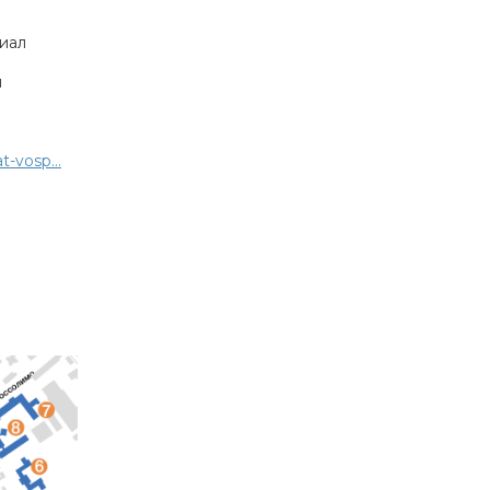
иал
й
-vosp...