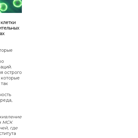
 клетки
ительных
ах
оторые
ро
аций.
ля острого
 которые
 так
ность
реда,
аживление
и МСК
ей, где
ститута