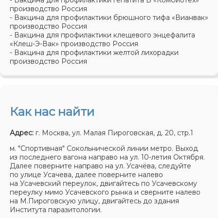
- Вакцина для профилактики гепатита Б «Комбиотех»
производство Россия
- Вакцина для профилактики брюшного тифа «Вианвак»
производство Россия
- Вакцина для профилактики клещевого энцефалита
«Клеш-Э-Вак» производство Россия
- Вакцина для профилактики желтой лихорадки
производство Россия
Как нас найти
Адрес:
г. Москва, ул. Малая Пироговская, д. 20, стр.1
м. "Спортивная" Сокольнической линии метро. Выход
из последнего вагона направо на ул. 10-летия Октября.
Далее поверните направо на ул. Усачёва, следуйте
по улице Усачева, далее поверните налево
на Усачевский переулок, двигайтесь по Усачевскому
переулку мимо Усачевского рынка и сверните налево
на М.Пироговскую улицу, двигайтесь до здания
Института паразитологии.