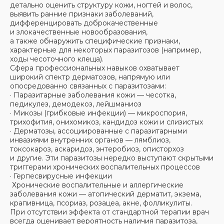
детально оценить структуру кожи, ногтей и волос,
выявить ранние признаки заболеваний,
дифференцировать доброкачественные
и злокачественные новообразования,
а также обнаружить специфические признаки,
характерные для некоторых паразитозов (например,
ходы чесоточного клеща).
Сфера профессиональных навыков охватывает
широкий спектр дерматозов, напрямую или
опосредованно связанных с паразитозами:
· Паразитарные заболевания кожи — чесотка,
педикулез, демодекоз, лейшманиоз
· Микозы (грибковые инфекции) — микроспория,
трихофития, онихомикоз, кандидоз кожи и слизистых
· Дерматозы, ассоциированные с паразитарными
инвазиями внутренних органов — лямблиоз,
токсокароз, аскаридоз, энтеробиоз, описторхоз
и другие. Эти паразитозы нередко выступают скрытыми
триггерами хронических воспалительных процессов
· Герпесвирусные инфекции
Хронические воспалительные и аллергические
заболевания кожи — атопический дерматит, экзема,
крапивница, псориаз, розацеа, акне, фолликулиты.
При отсутствии эффекта от стандартной терапии врач
всегда оценивает вероятность наличия паразитоза,