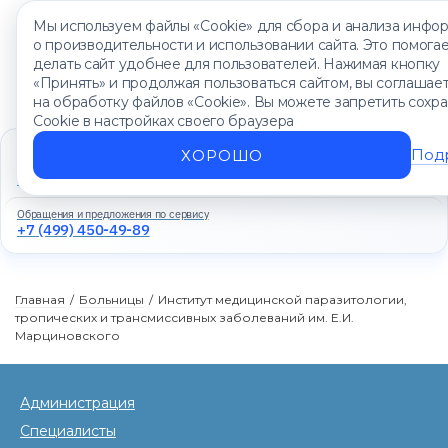
Мы используем файлы «Cookie» для сбора и анализа инфо
о производительности и использовании сайта. Это помога
делать сайт удобнее для пользователей. Нажимая кнопку
«Принять» и продолжая пользоваться сайтом, вы соглашае
на обработку файлов «Cookie». Вы можете запретить сохр
Cookie в настройках своего браузера
Единый контакт-центр
Под
ХОРОШО
+7 (499) 450-88-89
Ежедневно с 8:00 до 20:00
Обращения и предложения по сервису
+7 (499) 450-49-89
Главная
/
Больницы
/
Институт медицинской паразитологии,
тропических и трансмиссивных заболеваний им. Е.И.
Марциновского
Администрация
Специалисты