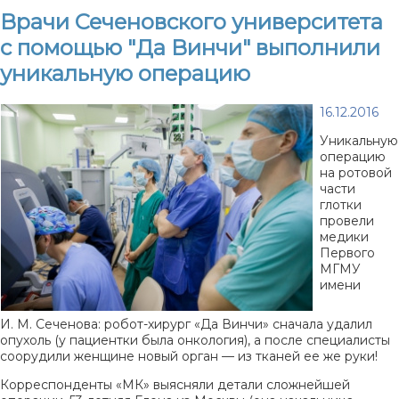
Врачи Сеченовского университета
с помощью "Да Винчи" выполнили
уникальную операцию
16.12.2016
Уникальную
операцию
на ротовой
части
глотки
провели
медики
Первого
МГМУ
имени
И. М. Сеченова
:
робот-хирург
«Да Винчи» сначала удалил
опухоль (у пациентки была онкология), а после специалисты
соорудили женщине новый орган — из тканей ее же руки!
Корреспонденты «МК» выясняли детали сложнейшей