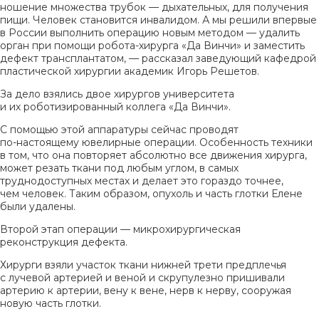
ношение множества трубок — дыхательных, для получения
пищи. Человек становится инвалидом. А мы решили впервые
в России выполнить операцию новым методом — удалить
орган при помощи
робота-хирурга
«Да Винчи» и заместить
дефект трансплантатом, — рассказал заведующий кафедрой
пластической хирургии академик Игорь Решетов.
За дело взялись двое хирургов университета
и их роботизированный коллега «Да Винчи».
С помощью этой аппаратуры сейчас проводят
по-настоящему
ювелирные операции. Особенность техники
в том, что она повторяет абсолютно все движения хирурга,
может резать ткани под любым углом, в самых
труднодоступных местах и делает это гораздо точнее,
чем человек. Таким образом, опухоль и часть глотки Елене
были удалены.
Второй этап операции — микрохирургическая
реконструкция дефекта.
Хирурги взяли участок ткани нижней трети предплечья
с лучевой артерией и веной и скрупулезно пришивали
артерию к артерии, вену к вене, нерв к нерву, сооружая
новую часть глотки.