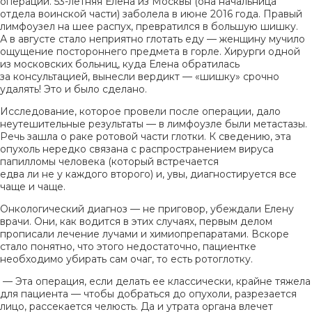
операции.
53-летняя
Елена из Москвы (она начальница
отдела воинской части) заболела в июне 2016 года. Правый
лимфоузел на шее распух, превратился в большую шишку.
А в августе стало неприятно глотать еду — женщину мучило
ощущение постороннего предмета в горле. Хирурги одной
из московских больниц, куда Елена обратилась
за консультацией, вынесли вердикт — «шишку» срочно
удалять! Это и было сделано.
Исследование, которое провели после операции, дало
неутешительные результаты — в лимфоузле были метастазы.
Речь зашла о раке ротовой части глотки. К сведению, эта
опухоль нередко связана с распространением вируса
папилломы человека (который встречается
едва ли не у каждого второго) и, увы, диагностируется все
чаще и чаще.
Онкологический диагноз — не приговор, убеждали Елену
врачи. Они, как водится в этих случаях, первым делом
прописали лечение лучами и химиопрепаратами. Вскоре
стало понятно, что этого недостаточно, пациентке
необходимо убирать сам очаг, то есть ротоглотку.
— Эта операция, если делать ее классически, крайне тяжела
для пациента — чтобы добраться до опухоли, разрезается
лицо, рассекается челюсть. Да и утрата органа влечет