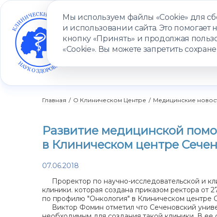
Мы используем файлы «Cookie» для с
и использовании сайта. Это помогает 
кнопку «Принять» и продолжая пользо
«Cookie». Вы можете запретить сохране
УСЛУГИ
ВРАЧИ
КЛИНИКИ
ПАЦИЕНТАМ
ПРОГ
Главная
/
О Клиническом Центре
/
Медицинские новос
Развитие медицинской помо
в Клиническом центре Сечен
07.06.2018
Проректор по научно-исследовательской и кли
клиники. которая создана приказом ректора от 
по профилю "Онкология" в Клиническом центре С
Виктор Фомин отметил что Сеченовский универ
необходимым для создания такой клиники. В ее 