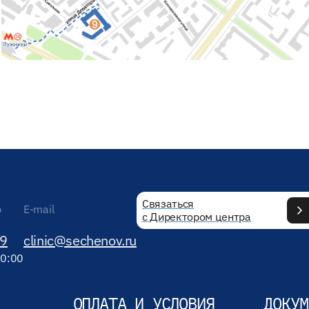
Связаться
р
E-mail
с Директором центра
89
clinic@sechenov.ru
20:00
ОПЛАТА И УСЛОВИЯ
ДОКУМ