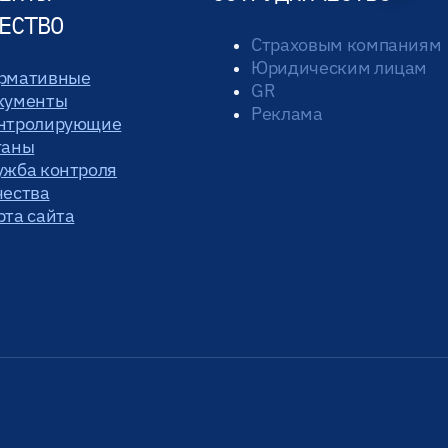
ЕСТВО
Страховым компаниям
Юридическим лицам
рмативные
GR
кументы
Реклама
нтролирующие
ганы
ужба контроля
чества
рта сайта