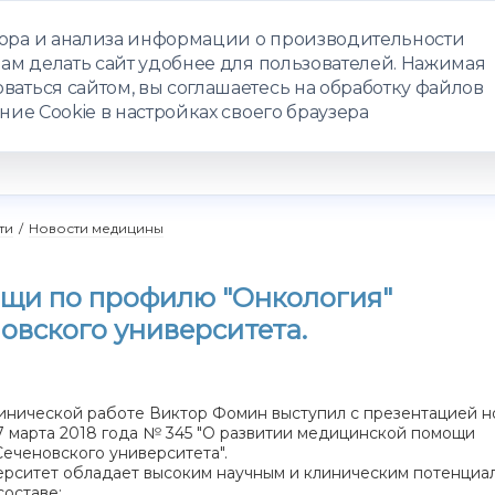
бора и анализа информации о производительности
нам делать сайт удобнее для пользователей. Нажимая
ЗАПИСАТЬС
ваться сайтом, вы соглашаетесь на обработку файлов
ние Cookie в настройках своего браузера
РАММЫ
ТЕЛЕМЕДИЦИНА
О ЦЕНТРЕ
КОНТАКТЫ
ти
/
Новости медицины
щи по профилю "Онкология"
овского университета.
нической работе Виктор Фомин выступил с презентацией н
27 марта 2018 года № 345 "О развитии медицинской помощи
еченовского университета".
ситет обладает высоким научным и клиническим потенциал
составе: