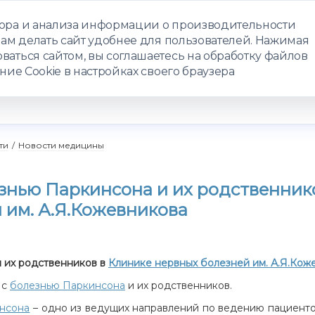
бора и анализа информации о производительности
нам делать сайт удобнее для пользователей. Нажимая
ЗАПИСАТЬС
ваться сайтом, вы соглашаетесь на обработку файлов
ние Cookie в настройках своего браузера
РАММЫ
ТЕЛЕМЕДИЦИНА
О ЦЕНТРЕ
КОНТАКТЫ
ти
/
Новости медицины
знью Паркинсона и их родственник
 им. А.Я.Кожевникова
 их родственников в
Клинике нервных болезней им. А.Я.Кож
 с
болезнью Паркинсона
и их родственников.
нсона
– одно из ведущих направлений по ведению пациенто