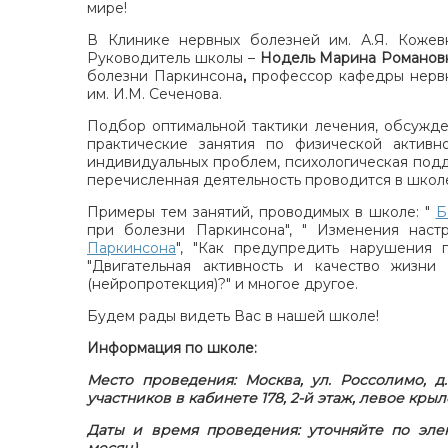
мире!
В Клинике нервных болезней им. А.Я. Коже
Руководитель школы –
Нодель Марина Романов
болезни Паркинсона
,
профессор кафедры нервн
им. И.М. Сеченова.
Подбор оптимальной тактики лечения, обсужде
практические занятия по физической активн
индивидуальных проблем, психологическая под
перечисленная деятельность проводится в школ
Примеры тем занятий, проводимых в школе: "
Б
при болезни Паркинсона", " Изменения нас
Паркинсона
", "Как предупредить нарушения 
"Двигательная активность и качество жизн
(нейропротекция)?" и многое другое.
Будем рады видеть Вас в нашей школе!
Информация по школе:
Место проведения: Москва, ул. Россолимо, д. 
участников в кабинете 178, 2-й этаж, левое крыл
Даты и время проведения: уточняйте по эле
месяц)