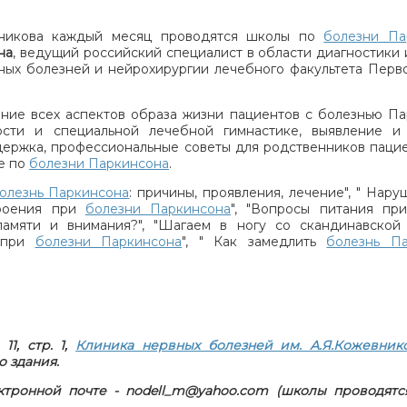
вникова каждый месяц проводятся школы по
болезни Па
на
, ведущий российский специалист в области диагностики 
ых болезней и нейрохирургии лечебного факультета Пер
ние всех аспектов образа жизни пациентов с болезнью Па
ости и специальной лечебной гимнастике, выявление 
держка, профессиональные советы для родственников пацие
е по
болезни Паркинсона
.
олезнь Паркинсона
: причины, проявления, лечение", " Нар
троения при
болезни Паркинсона
", "Вопросы питания п
памяти и внимания?", "Шагаем в ногу со скандинавской 
и при
болезни Паркинсона
", " Как замедлить
болезнь П
11, стр. 1,
Клиника нервных болезней им. А.Я.Кожевник
о здания.
ктронной почте -
nodell
_
m
@
yahoo
.
com
(школы проводятс