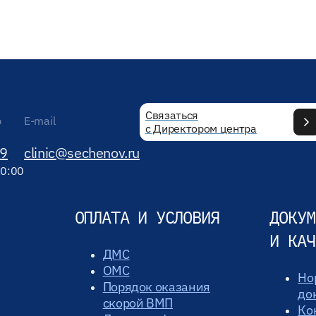
Связаться
р
E-mail
с Директором центра
89
clinic@sechenov.ru
20:00
ОПЛАТА И УСЛОВИЯ
ДОКУМ
И КАЧ
ДМС
ОМС
Но
Порядок оказания
до
скорой ВМП
Ко