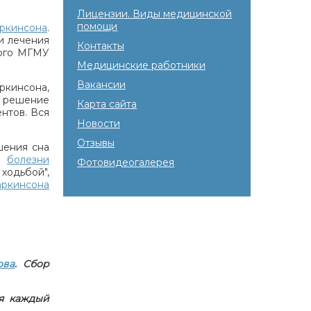
Лицензии. Виды медицинской
помощи
ркинсона
.
и лечения
Контакты
вого МГМУ
Медицинские работники
Вакансии
ркинсона,
и решение
Карта сайта
нтов. Вся
Новости
Отзывы
ушения сна
ри
болезни
Фотовидеогалерея
ходьбой",
аркинсона
ова
. Сбор
я каждый