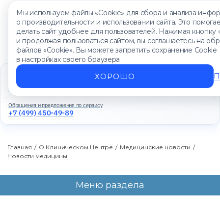
Мы используем файлы «Cookie» для сбора и анализа инфо
о производительности и использовании сайта. Это помога
делать сайт удобнее для пользователей. Нажимая кнопку 
и продолжая пользоваться сайтом, вы соглашаетесь на об
файлов «Cookie». Вы можете запретить сохранение Cookie
в настройках своего браузера
Единый контакт-центр
П
ХОРОШО
+7 (499) 450-88-89
Ежедневно с 8:00 до 20:00
Обращения и предложения по сервису
+7 (499) 450-49-89
Главная
/
О Клиническом Центре
/
Медицинские новости
/
Новости медицины
Меню раздела