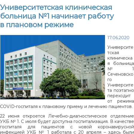
Университетская клиническая
больница №1 начинает работу
в плановом режиме
17.06.2020
Университе
тская
клиническа
я больница
№1
Сеченовско
го
Университе
та поэтапно
переходит
от режима
COVID-госпиталя к плановому приему и лечению пациентов.
22 июня откроется Лечебно-диагностическое отделение
УКБ № 1. С июля будет доступна госпитализация. В качестве
госпиталя для пациентов с новой коронавирусной
инфекцией УКБ № 1 работала с 20 апреля – здесь были