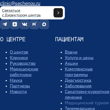
clinic@sechenov.ru
Связаться
с Директором центра
О ЦЕНТРЕ
ПАЦИЕНТАМ
О центре
Врачи
Клиники
Услуги и цены
Руководство
Акции
Медицинские
Комплексные
работники
программы
Наука
Диагностика
Партнеры
Заболевания
Новости
Санаторно-курортное
лечение
Медицинский туризм
Телемедицина