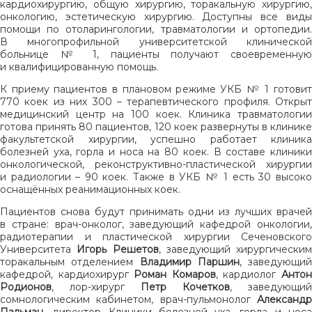
кардиохирургию, общую хирургию, торакальную хирургию,
онкологию, эстетическую хирургию. Доступны все виды
помощи по отоларингологии, травматологии и ортопедии.
В многопрофильной университетской клинической
больнице № 1, пациенты получают своевременную
и квалифицированную помощь.
К приему пациентов в плановом режиме УКБ № 1 готовит
770 коек из них 300 – терапевтического профиля. Открыт
медицинский центр на 100 коек. Клиника травматологии
готова принять 80 пациентов, 120 коек развернуты в клинике
факультетской хирургии, успешно работает клиника
болезней уха, горла и носа на 80 коек. В составе клиники
онкологической, реконструктивно-пластической хирургии
и радиологии – 90 коек. Также в УКБ № 1 есть 30 высоко
оснащённых реанимационных коек.
Пациентов снова будут принимать одни из лучших врачей
в стране: врач-онколог, заведующий кафедрой онкологии,
радиотерапии и пластической хирургии Сеченовского
Университета
Игорь Решетов
, заведующий хирургическим
торакальным отделением
Владимир Паршин
, заведующий
кафедрой, кардиохирург
Роман Комаров
, кардиолог
Анто
Родионов
, лор-хирург
Петр Кочетков
, заведующий
сомнологическим кабинетом, врач-пульмонолог
Александр
Пальман
, директор Клиники болезней уха, горла и носа