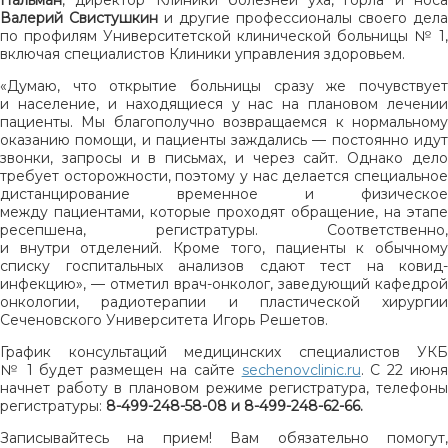
Валерий Свистушкин
и другие профессионалы своего дела
по профилям Университетской клинической больницы № 1,
включая специалистов Клиники управления здоровьем.
«Думаю, что открытие больницы сразу же почувствует
и население, и находящиеся у нас на плановом лечении
пациенты. Мы благополучно возвращаемся к нормальному
оказанию помощи, и пациенты заждались — постоянно идут
звонки, запросы и в письмах, и через сайт. Однако дело
требует осторожности, поэтому у нас делается специальное
дистанцирование временное и физическое
между пациентами, которые проходят обращение, на этапе
ресепшена, регистратуры. Соответственно,
и внутри отделений. Кроме того, пациенты к обычному
списку госпитальных анализов сдают тест на ковид-
инфекцию», — отметил врач-онколог, заведующий кафедрой
онкологии, радиотерапии и пластической хирургии
Сеченовского Университета Игорь Решетов.
График консультаций медицинских специалистов УКБ
№ 1 будет размещен на сайте
sechenovclinic.ru
. С 22 июн
начнет работу в плановом режиме регистратура, телефоны
регистратуры:
8-499-248-58-08 и 8-499-248-62-66.
Записывайтесь на прием! Вам обязательно помогут,