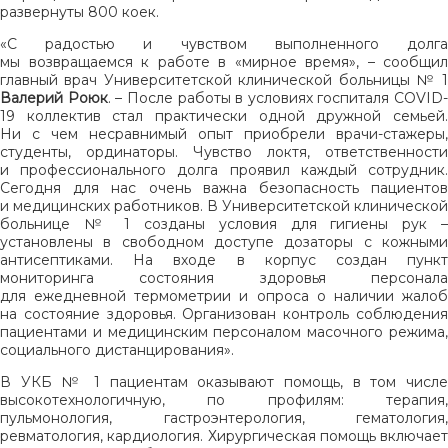
развернуты 800 коек.
«С радостью и чувством выполненного долга
мы возвращаемся к работе в «мирное время», – сообщил
главный врач Университетской клинической больницы № 1
Валерий Роюк
. – После работы в условиях госпиталя COVID-
19 коллектив стал практически одной дружной семьей.
Ни с чем несравнимый опыт приобрели врачи-стажеры,
студенты, ординаторы. Чувство локтя, ответственности
и профессионального долга проявил каждый сотрудник.
Сегодня для нас очень важна безопасность пациентов
и медицинских работников. В Университетской клинической
больнице № 1 созданы условия для гигиены рук –
установлены в свободном доступе дозаторы с кожными
антисептиками. На входе в корпус создан пункт
мониторинга состояния здоровья персонала
для ежедневной термометрии и опроса о наличии жалоб
на состояние здоровья. Организован контроль соблюдения
пациентами и медицинским персоналом масочного режима,
социального дистанцирования».
В УКБ № 1 пациентам оказывают помощь, в том числе
высокотехнологичную, по профилям: терапия,
пульмонология, гастроэнтерология, гематология,
ревматология, кардиология. Хирургическая помощь включает