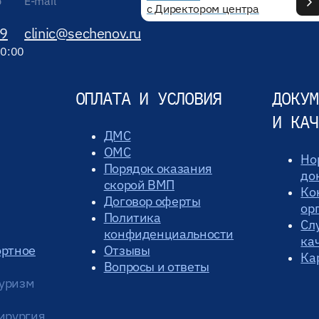
р
E-mail
с Директором центра
89
clinic@sechenov.ru
20:00
ОПЛАТА И УСЛОВИЯ
ДОКУМ
И КАЧ
ДМС
ОМС
Но
Порядок оказания
до
скорой ВМП
Ко
Договор оферты
ор
Политика
Сл
конфиденциальности
ка
ортное
Отзывы
Ка
Вопросы и ответы
уризм
ирургия