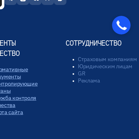
Закажите
звонок
ЕНТЫ
СОТРУДНИЧЕСТВО
ЕСТВО
Страховым компаниям
Юридическим лицам
рмативные
GR
кументы
Реклама
нтролирующие
ганы
ужба контроля
чества
рта сайта