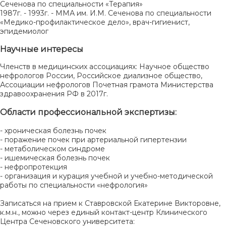
Сеченова по специальности «Терапия»
1987г. - 1993г. - ММА им. И.М. Сеченова по специальности
«Медико-профилактическое дело», врач-гигиенист,
эпидемиолог
Научные интересы
Членств в медицинских ассоциациях: Научное общество
нефрологов России, Российское диализное общество,
Ассоциации нефрологов Почетная грамота Министерства
здравоохранения РФ в 2017г.
Области профессиональной экспертизы:
- хроническая болезнь почек
- поражение почек при артериальной гипертензии
- метаболическом синдроме
- ишемическая болезнь почек
- нефропротекция
- организация и курация учебной и учебно-методической
работы по специальности «нефрология»
Записаться на прием к Ставровской Екатерине Викторовне,
к.м.н., можно через единый контакт-центр Клинического
Центра Сеченовского университета: