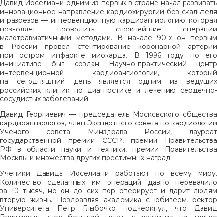
Давид Иоселиани одним из первых в стране начал развивать
инновационное направление кардиохирургии без скальпеля
и разрезов — интервенционную кардиоангиологию, которая
позволяет проводить сложнейшие операции
малотравматичными методами. В начале 90-х он первым
в России провел стентирование коронарной артерии
при остром инфаркте миокарда. В 1996 году по его
инициативе был создан Научно-практический центр
интервенционной кардиоангиологии, который
на сегодняшний день является одним из ведущих
российских клиник по диагностике и лечению сердечно-
сосудистых заболеваний.
Давид Георгиевич — председатель Московского общества
кардиоангиологов, член Экспертного совета по кардиологии
Ученого совета Минздрава России, лауреат
государственной премии СССР, премии Правительства
РФ в области науки и техники, премии Правительства
Москвы и множества других престижных наград.
Ученики Давида Иоселиани работают по всему миру.
Количество сделанных им операций давно перевалило
за 10 тысяч, но он до сих пор оперирует и дарит людям
вторую жизнь. Поздравляя академика с юбилеем, ректор
Университета Петр Глыбочко подчеркнул, что Давид
Георгиевич внес большой вклад в развитие не только