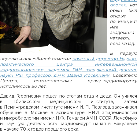
ологии,
кот
орый был
открыт
по инициат
иве
академика
четверть
века назад.
В первую
неделю июня юбилей отметил
почетный директор Научно
практического центра интервенционной
кардиоангиологии, академик РАН, заслуженный деятель
науки РФ, профессор, д.м.н. Давид Иоселиани
. Создател
Центра, потомственному врачу-кардиохирургу
исполнилось 80 лет.
Давид Георгиевич пошел по стопам отца и деда. Он учился
в Тбилисском медицинском институте, затем
в Ленинградском институте имени И. П. Павлова, заканчивал
обучение в Москве в аспирантуре НИИ эпидемиологии
и микробиологии имени Н.Ф. Гамалеи АМН СССР. Лечебную
и научную деятельность кардиохирург начал в Бакулевке
в начале 70-х годов прошлого века.