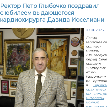
Ректор Петр Глыбочко поздравил
с юбилеем выдающегося
кардиохирурга Давида Иоселиани
07.06.2023
Давид
Георгиевич
получил
медаль
«За заслуги
перед Сече
новским
Университ
етом».
Мероприят
ие прошло
в
Научно-
практическ
ом центре
интервенц
ионной
кардиоанги