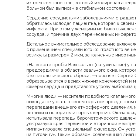
из трех компонентов, который изолировал аневр
больной был выписан в стабильном состоянии.
Сердечно-сосудистыми заболеваниями страдают 
обратилась молодая пациентка, которая к своим
инфаркта. При этом у женщины не было выявлен
сосудов, и причина двух перенесенных инфаркто
Детальное внимательное обследование включал
с применением специального контрастного веще
везикулы размером 2 мкм, заполненные инертным
«На высоте пробы Вальсальвы (натуживание) у 
предсердиями в области овального окна, котор
без патологического сброса, —поясняет Сергей 
образовываются в венах нижних конечностей и м
камеры сердца и представлять угрозу эмболизац
Многие люди — носители подобного клапанного 
никогда не узнать о своем скрытом врожденном 
перепадами внешнего атмосферного давления, мо
летчики и покорители горных вершин. Оказалос
испытывала перепады барометрического давлени
ультразвука края первичной и вторичной межпр
имплантировала специальный окклюдер. Он уст
на пуговицу». Таким образом, современная диа