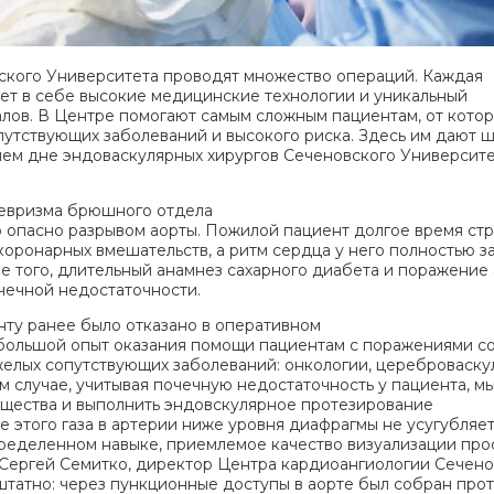
ского Университета проводят множество операций. Каждая
ает в себе высокие медицинские технологии и уникальный
ов. В Центре помогают самым сложным пациентам, от котор
опутствующих заболеваний и высокого риска. Здесь им дают 
ем дне эндоваскулярных хирургов Сеченовского Университ
невризма брюшного отдела
о опасно разрывом аорты. Пожилой пациент долгое время ст
оронарных вмешательств, а ритм сердца у него полностью з
е того, длительный анамнез сахарного диабета и поражение
чечной недостаточности.
енту ранее было отказано в оперативном
большой опыт оказания помощи пациентам с поражениями со
елых сопутствующих заболеваний: онкологии, цереброваску
ом случае, учитывая почечную недостаточность у пациента, 
ещества и выполнить эндовскулярное протезирование
е этого газа в артерии ниже уровня диафрагмы не усугубляе
пределенном навыке, приемлемое качество визуализации про
 Сергей Семитко, директор Центра кардиоангиологии Сечено
татно: через пункционные доступы в аорте был собран прот