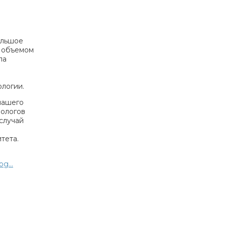
ольшое
м объемом
ла
ологии.
нашего
иологов
случай
тета.
g...