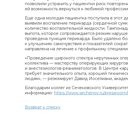
позволили устранить у пациентки риск повторен
ей возможность вернуться к любимой профессии
Еще одна молодая пациентка поступила в этот д
выявили воспаление перикарда (сердечной сумки
количество воспалительной жидкости. Тампонад
выпота, которое сопровождается резким наруш
проведена пункция перикарда. Было удалено бол
к улучшению самочувствия и показателей сокра
направлена на лечение к профильному специалис
«Проведение широкого спектра нерутинных опе
коллектива — мастерству оперирующих хирургов
и анестезиологов-реаниматологов. В Центре кар
требует значительного опыта, хорошей техничес
людям», — резюмирует Давид Иоселиани, акаде
Благодарим коллег из Сеченовского Университе
информацию:
https://www.sechenov.ru/pressroom/ne
Возврат к списку