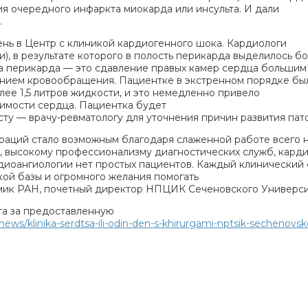
ия очередного инфаркта миокарда или инсульта. И дали
.
ень в Центр с клиникой кардиогенного шока. Кардиологи
), в результате которого в полость перикарда выделилось б
а перикарда — это сдавление правых камер сердца больши
ением кровообращения. Пациентке в экстренном порядке бы
ее 1,5 литров жидкости, и это немедленно привело
тимости сердца. Пациентка будет
ту — врачу-ревматологу для уточнения причин развития пат
раций стало возможным благодаря слаженной работе всего 
, высокому профессионализму диагностических служб, кард
диоангиологии нет простых пациентов. Каждый клинический 
кой базы и огромного желания помогать
мик РАН, почетный директор НПЦИК Сеченовского Универси
та за предоставленную
ws/klinika-serdtsa-ili-odin-den-s-khirurgami-nptsik-sechenovsko