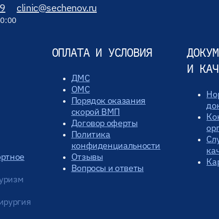
89
clinic@sechenov.ru
20:00
ОПЛАТА И УСЛОВИЯ
ДОКУМ
И КАЧ
ДМС
ОМС
Но
Порядок оказания
до
скорой ВМП
Ко
Договор оферты
ор
Политика
Сл
конфиденциальности
ка
ортное
Отзывы
Ка
Вопросы и ответы
уризм
ирургия