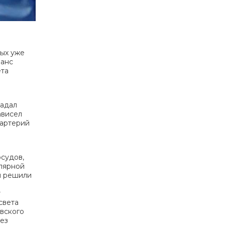
ых уже
шанс
ета
радал
ависел
 артерий
судов,
лярной
мы решили
т
света
вского
ез