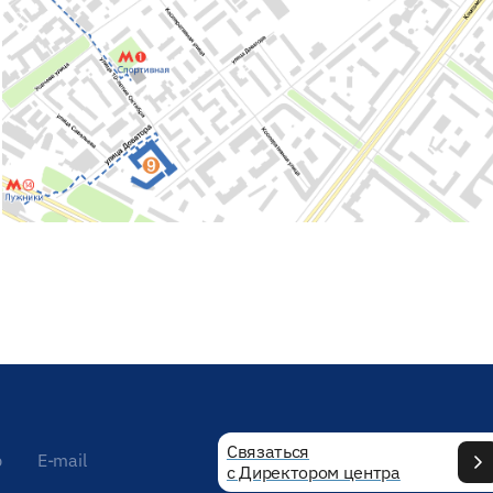
Связаться
р
E-mail
с Директором центра