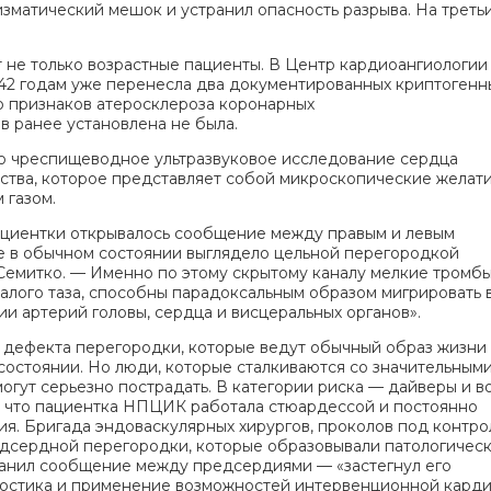
изматический мешок и устранил опасность разрыва. На третьи
не только возрастные пациенты. В Центр кардиоангиологии
 42 годам уже перенесла два документированных криптогенн
о признаков атеросклероза коронарных
в ранее установлена не была.
о чреспищеводное ультразвуковое исследование сердца
ства, которое представляет собой микроскопические желат
 газом.
пациентки открывалось сообщение между правым и левым
ое в обычном состоянии выглядело цельной перегородкой
Семитко. — Именно по этому скрытому каналу мелкие тромбы
алого таза, способны парадоксальным образом мигрировать 
ии артерий головы, сердца и висцеральных органов».
дефекта перегородки, которые ведут обычный образ жизни 
состоянии. Но люди, которые сталкиваются со значительным
гут серьезно пострадать. В категории риска — дайверы и в
ь, что пациентка НПЦИК работала стюардессой и постоянно
я. Бригада эндоваскулярных хирургов, проколов под контр
едсердной перегородки, которые образовывали патологическ
ранил сообщение между предсердиями — «застегнул его
гностика и применение возможностей интервенционной кард