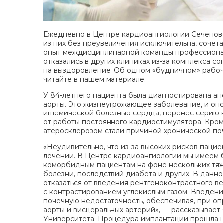
Ежедневно в Центре кардиоангиологии Сеченов
из них без преувеличения исключительна, сочет
опыт междисциплинарной команды профессионал
отказались в других клиниках из-за комплекса с
на выздоровление. Об одном «будничном» рабоч
читайте в нашем материале.
У 84-летнего пациента была диагностирована а
аорты. Это жизнеугрожающее заболевание, и он
ишемической болезнью сердца, перенес серию к
от работы постоянного кардиостимулятора. Кром
атеросклерозом стали причиной хронической по
«Неудивительно, что из-за высоких рисков паци
лечении. В Центре кардиоангиологии мы имеем 
коморбидным пациентам на фоне нескольких тяж
болезни, последствий диабета и других. В данн
отказаться от введения рентгеноконтрастного в
с контрастированием углекислым газом. Введени
почечную недостаточность, обеспечивая, при о
аорты и висцеральных артерий», — рассказывает
Университета. Процедура имплантации прошла ш