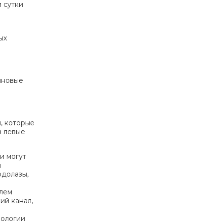
 сутки
ых
иновые
, которые
в левые
и могут
и
одолазы,
олем
ий канал,
иологии