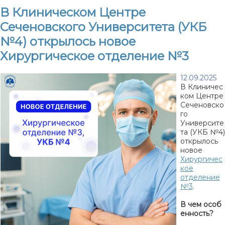
В Клиническом Центре
Сеченовского Университета (УКБ
№4) открылось новое
Хирургическое отделение №3
12.09.2025
В Клиничес
ком Центре
Сеченовско
го
Университе
та (УКБ №4)
открылось
новое
Хирургичес
кое
отделение
№3
.
В чем особ
енность?