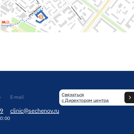
Связаться
р
E-mail
с Директором центра
89
clinic@sechenov.ru
20:00