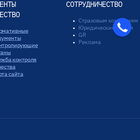
ЕНТЫ
СОТРУДНИЧЕСТВО
ЕСТВО
Страховым компаниям
Закажите
Юридическим лицам
рмативные
звонок
GR
кументы
Реклама
нтролирующие
ганы
ужба контроля
чества
рта сайта