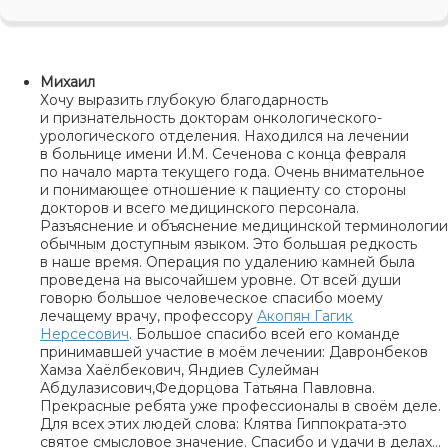
Михаил
Хочу выразить глубокую благодарность
и признательность докторам онкологического-
урологического отделения. Находился на лечении
в больнице имени И.М. Сеченова с конца февраля
по начало марта текущего года. Очень внимательное
и понимающее отношение к пациенту со стороны
докторов и всего медицинского персонала.
Разъяснение и объяснение медицинской терминологии
обычным доступным языком. Это большая редкость
в наше время. Операция по удалению камней была
проведена на высочайшем уровне. От всей души
говорю большое человеческое спасибо моему
лечащему врачу, профессору
Акопян Гагик
Нерсесович
. Большое спасибо всей его команде
принимавшей участие в моём лечении: Давронбеков
Хамза Хаёлбекович, Яндиев Сулейман
Абдулазисович,Федорцова Татьяна Павловна.
Прекрасные ребята уже профессионалы в своём деле.
Для всех этих людей слова: Клятва Гиппократа-это
святое смысловое значение. Спасибо и удачи в делах…