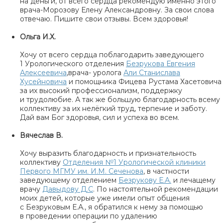
на деньги, от всего сердца рекомендую именно этого
врача-Морозову Елену Александровну. За свои слова
отвечаю. Пишите свои отзывы. Всем здоровья!
Ольга И.Х.
Хочу от всего сердца поблагодарить заведующего
1 Урологического отделения
Безрукова Евгения
Алексеевича
,врача- уролога
Али Станислава
Хусейновича
и помощника Фицева Рустама Хасетовича
за их высокий профессионализм, поддержку
и трудолюбие. А так же большую благодарность всему
коллективу за их нелёгкий труд, терпение и заботу.
Дай вам Бог здоровья, сил и успеха во всем.
Вячеслав В.
Хочу выразить благодарность и признательность
коллективу
Отделения №1 Урологической клиники
Первого МГМУ им. И.М. Сеченова
, в частности
заведующему отделением
Безрукову Е.А.
и лечащему
врачу
Давыдову Д.С
. По настоятельной рекомендации
моих детей, которые уже имели опыт общения
с Безруковым Е.А., я обратился к нему за помощью
в проведении операции по удалению