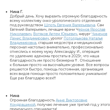
Нина Г.
Добрый день. Хочу выразить огромную благодарность
всему коллективу онко-урологического отделения
под руководством
Шпоть Евгения Валерьевича
. Сам
Евгений Валерьевич, лечащие врачи Ч
ернов Ярослав
Николаевич
,
Вотяков Артем Юрьевич
, хирург
Чиненов
Денис Владимирович
, уролог
Потолдыкова Наталья
Владимировна
, старшая медсестра и медицинский
персонал настолько внимательно, профессионально
отнеслись к моему мужу Александру И., операция
по удалению аденомы простаты в 2023г, что наша
благодарность им просто безмерна !!! . Отношение
к больным просто на высочайшем уровне. Все вопросы
решаются быстро, помощь постоянная, организация
всех видов помощи просто положительно уникальное!
Еще раз благодарю всех!!!
Нина
Огромная благодарность
Анне Викторовне
Кондрашиной
, получаю лечение уже третий год у этого
прекрасного специалиста!