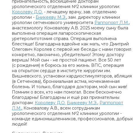
признательность, восхищение докторам
урологического отделения №2 клиники урологии:
Королеву Д.О.
- лечащему врачу, зав. отделению
урологии -
Еникееву М.Э.
, зам. директору клиники
урологии сетченовкого университета
Раппопорт Л.М.
,
анастезиологу Коновалову А.В. 2025 моему сыну была
выполнена операция лапароскопическая
уретеролитотомия справа. Операция выполнена
блестяще! Благодарна вдвойне как мать, что Дмитрий
Олегович Королев с первой же беседы с нами говорил
конкретно, лаконично, убедительно! Этому доктору
веришь! Мой сын - не простой пациент. Все 50 лет
(с рождения) я борюсь за его жизнь. ВПС, операция
на открытом сердце в институте хирургии им.
Вишневского, установки кардиостимуляторов, абляция
(в Сетченова), бронхиальная астма, мочекаменная
болезнь. И только, благодаря докторам, мой сын жив!
Помним о всех, кто нам помогал. Всем бесконечно
благодарны! Благодарны и ещё раз признательны
докторам:
Королеву Д.О.
Еникееву М.Э.
,
Раппопорт
Л.М.
, Коновалову А.В., всем сотрудникам
урологического отделения №2 клиники урологии -
команде единомышленников, профессионалов, добрых
людей!