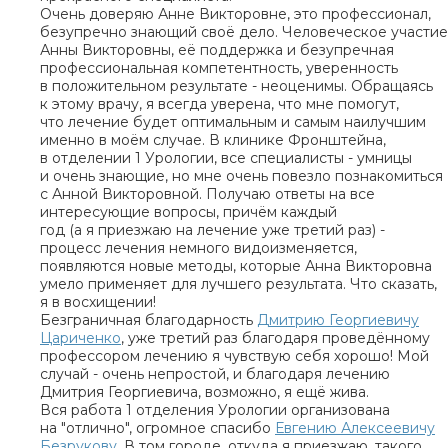
Очень доверяю Анне Викторовне, это профессионал,
безупречно знающий своё дело. Человеческое участие
Анны Викторовны, её поддержка и безупречная
профессиональная компетентность, уверенность
в положительном результате - неоценимы. Обращаясь
к этому врачу, я всегда уверена, что мне помогут,
что лечение будет оптимальным и самым наилучшим
именно в моём случае. В клинике Фронштейна,
в отделении 1 Урологии, все специалисты - умницы
и очень знающие, но мне очень повезло познакомиться
с Анной Викторовной. Получаю ответы на все
интересующие вопросы, причём каждый
год (а я приезжаю на лечение уже третий раз) -
процесс лечения немного видоизменяется,
появляются новые методы, которые Анна Викторовна
умело применяет для лучшего результата. Что сказать,
я в восхищении!
Безграничная благодарность
Дмитрию Георгиевичу
Цариченко
, уже третий раз благодаря проведённому
профессором лечению я чувствую себя хорошо! Мой
случай - очень непростой, и благодаря лечению
Дмитрия Георгиевича, возможно, я ещё жива.
Вся работа 1 отделения Урологии организована
на "отлично", огромное спасибо
Евгению Алексеевичу
Безрукову
. В том городе, откуда я приезжаю, такого