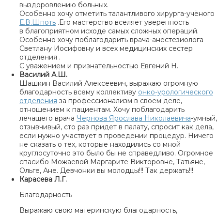
выздоровлению больных.
Особенно хочу отметить талантливого хирурга-учёного
Е.В.Шпоть
.Его мастерство вселяет уверенность
в благоприятном исходе самых сложных операций.
Особенно хочу поблагодарить врача-анестезиолога
Светлану Иосифовну и всех медицинских сестер
отделения .
С уважением и признательностью Евгений Н.
Василий А.Ш.
Шашкин Василий Алексеевич, выражаю огромную
благодарность всему коллективу
онко-урологического
отделения
за профессионализм в своем деле,
отношением к пациентам. Хочу поблагодарить
лечащего врача
Чернова Ярослава Николаевича
-умный,
отзывчивый, сто раз придет в палату, спросит как дела,
если нужно участвует в проведении процедур. Ничего
не сказать о тех, которые находились со мной
круглосуточно это было бы не справедливо. Огромное
спасибо Можаевой Маргарите Викторовне, Татьяне,
Ольге, Ане. Девчонки вы молодцы!!! Так держать!!!
Карасева Л.Г.
Благодарность
Выражаю свою материнскую благодарность,