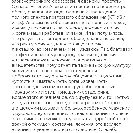
злокачественного образования аденомы простаты.
Однако, Евгений Алексеевич настоял на пересмотре
обследования образцов биопсии и проведении
полного спектра повторного обследования (КТ, УЗИ
и пр.). Уже сам по себе такой ответственный подход
к началу лечения вызвал у меня уважение к врачу
и организации работы в клинике. И так получилось,
что результаты повторного обследования показали,
что рака у меня нет, и в настоящее время
я в стационарном лечении не нуждаюсь. Так, благодаря
профессиональному подходу врачей отделения,
удалось избежать ненужного оперативного
вмешательства. Хочу отметить также высокую культуру
медицинского персонала всех уровней:
доброжелательную манеру общения с пациентами,
чуткость, внимательность, организованность
при проведении широкого круга обследований,
порядок и чистоту в помещениях отделения.
Кроме этого ежедневное, со скрупулёзной точностью
и педантичностью проведение утренних обходов
в отделении вызывает у больных особенное уважение
к руководству отделения, так как для пациента очень
важно иметь возможность услышать подробный отчёт
врачей о текущем состоянии лечения, это вселяет
в пациента уверенность и спокойствие. Спасибо