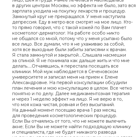
в других центрах Москвы, но эффекта не было, зато вся
зарплата уходила на покупку лекарств и процедур.
Замкнутый круг не прекращался. У меня наступила
депрессия. Еду в метро-все смотрят на мое лицо. Кто-
то прямо говорил, что с такой кожей по Вам плачет
косметолог-дерматолог. На работе особо никто
не общался со мной, потому что у меня усыпано было
все лицо. Все думали, что я не ухаживаю за собой,
хотя все выходные были забиты записями к врачам.
Я стала замкнутой и закрытой….Слышала насмешки
за спиной. Я не понимала как дальше жить и что мне
делать…..Отчаявшись, я перестала посещать все
клиники. Мой муж наблюдается в Сеченовском
университете и записал меня на прием к Елене
Александровне. На первой консультации обсудили
план лечения и мою консультацию в целом. Все четко
понятно и по делу. Далее медикаментозная терапия
и через 1 неделю эффект на лицо. Я не верю в то,
что моя кожа чистая, ровная и без высыпаний.
На данный момент посещаю врача 1 раз месяц
для проведения косметологических процедур.
Если Вы отчаялись от того, что не можете вылечить
акне; Если Вы не можете найти подходящую клинику
и специалиста, где не будет никакого развода