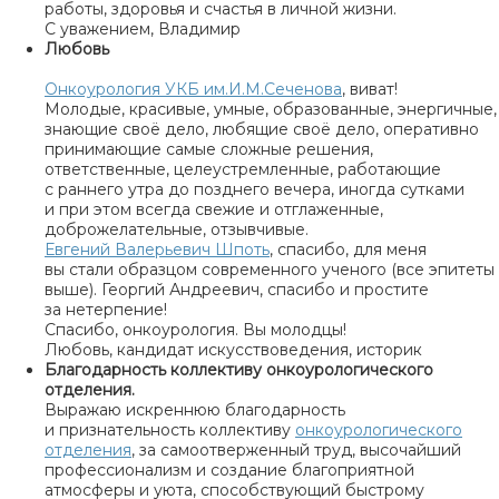
работы, здоровья и счастья в личной жизни.
С уважением, Владимир
Любовь
Онкоурология УКБ им.И.М.Сеченова
, виват!
Молодые, красивые, умные, образованные, энергичные,
знающие своё дело, любящие своё дело, оперативно
принимающие самые сложные решения,
ответственные, целеустремленные, работающие
с раннего утра до позднего вечера, иногда сутками
и при этом всегда свежие и отглаженные,
доброжелательные, отзывчивые.
Евгений Валерьевич Шпоть
, спасибо, для меня
вы стали образцом современного ученого (все эпитеты
выше). Георгий Андреевич, спасибо и простите
за нетерпение!
Спасибо, онкоурология. Вы молодцы!
Любовь, кандидат искусствоведения, историк
Благодарность коллективу онкоурологического
отделения.
Выражаю искреннюю благодарность
и признательность коллективу
онкоурологического
отделения
, за самоотверженный труд, высочайший
профессионализм и создание благоприятной
атмосферы и уюта, способствующий быстрому