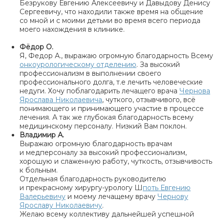
Безрукову Евгению Алексеевичу и Давыдову Денису
Сергеевичу, что находили также время на общение
со мной и с моими детьми во время всего периода
моего нахождения в клинике.
Фёдор О.
Я, Федор А., выражаю огромную благодарность Всему
онкоурологическому отделению
. За высокий
профессионализм в выполнении своего
профессионального долга, т.е лечить человеческие
недуги. Хочу поблагодарить лечащего врача
Чернова
Ярослава Николаевича
, чуткого, отзывчивого, всё
понимающего и принимающего участие в процессе
лечения. А так же глубокая благодарность всему
медицинскому персоналу. Низкий Вам поклон.
Владимир А.
Выражаю огромную благодарность врачам
и медперсоналу за высокий профессионализм,
хорошую и слаженную работу, чуткость, отзывчивость
к больным.
Отдельная благодарность руководителю
и прекрасному хирургу-урологу Ш
поть Евгению
Валерьевичу
и моему лечащему врачу
Чернову
Ярославу Николаевичу
.
Желаю всему коллективу дальнейшей успешной