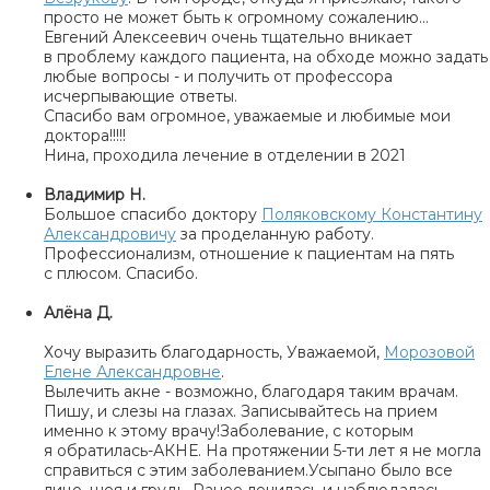
просто не может быть к огромному сожалению...
Евгений Алексеевич очень тщательно вникает
в проблему каждого пациента, на обходе можно задать
любые вопросы - и получить от профессора
исчерпывающие ответы.
Спасибо вам огромное, уважаемые и любимые мои
доктора!!!!!
Нина, проходила лечение в отделении в 2021
Владимир Н.
Большое спасибо доктору
Поляковскому Константину
Александровичу
за проделанную работу.
Профессионализм, отношение к пациентам на пять
с плюсом. Спасибо.
Алёна Д.
Хочу выразить благодарность, Уважаемой,
Морозовой
Елене Александровне
.
Вылечить акне - возможно, благодаря таким врачам.
Пишу, и слезы на глазах. Записывайтесь на прием
именно к этому врачу!Заболевание, с которым
я обратилась-АКНЕ. На протяжении 5-ти лет я не могла
справиться с этим заболеванием.Усыпано было все
лицо, шея и грудь. Ранее лечилась и наблюдалась